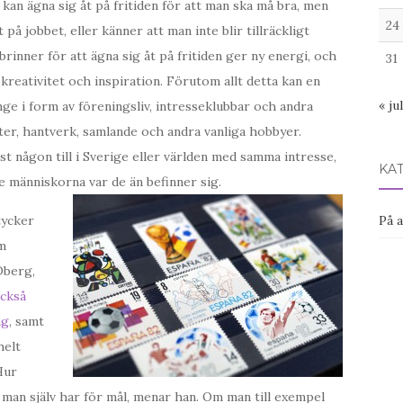
n kan ägna sig åt på fritiden för att man ska må bra, men
24
på jobbet, eller känner att man inte blir tillräckligt
rinner för att ägna sig åt på fritiden ger ny energi, och
31
 kreativitet och inspiration. Förutom allt detta kan en
« jul
e i form av föreningsliv, intresseklubbar och andra
ter, hantverk, samlande och andra vanliga hobbyer.
st någon till i Sverige eller världen med samma intresse,
KA
e människorna var de än befinner sig.
tycker
På 
om
Öberg,
också
ag
, samt
helt
Hur
 man själv har för mål, menar han. Om man till exempel