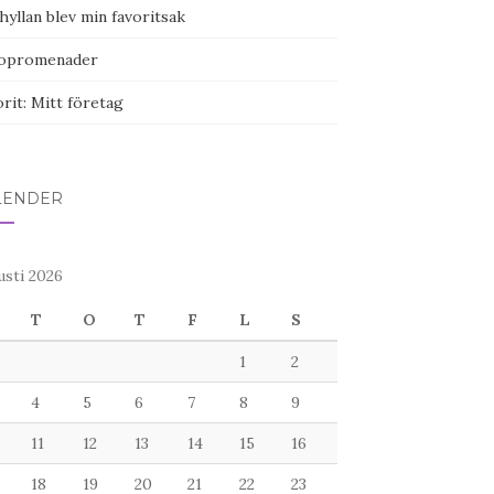
yllan blev min favoritsak
opromenader
rit: Mitt företag
LENDER
usti 2026
T
O
T
F
L
S
1
2
4
5
6
7
8
9
11
12
13
14
15
16
18
19
20
21
22
23