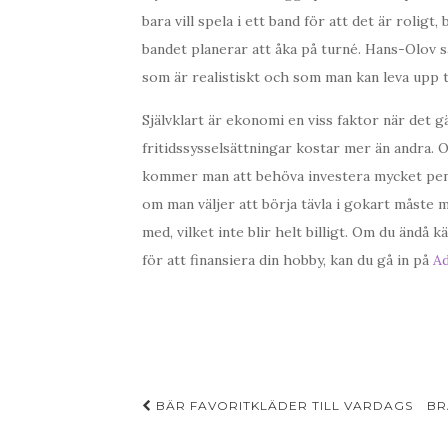
bara vill spela i ett band för att det är roli
bandet planerar att åka på turné. Hans-Olov s
som är realistiskt och som man kan leva upp ti
Självklart är ekonomi en viss faktor när det gä
fritidssysselsättningar kostar mer än andra. O
kommer man att behöva investera mycket pengar
om man väljer att börja tävla i gokart måste 
med, vilket inte blir helt billigt. Om du ändå 
för att finansiera din hobby, kan du gå in på
Ad
Post
BÄR FAVORITKLÄDER TILL VARDAGS
BR
navigation