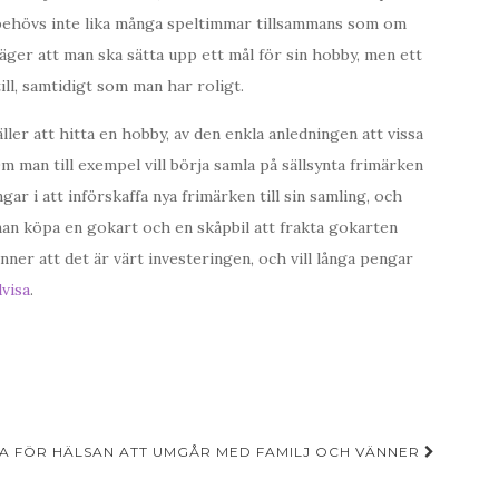
gt, behövs inte lika många speltimmar tillsammans som om
äger att man ska sätta upp ett mål för sin hobby, men ett
ll, samtidigt som man har roligt.
ller att hitta en hobby, av den enkla anledningen att vissa
m man till exempel vill börja samla på sällsynta frimärken
 i att införskaffa nya frimärken till sin samling, och
man köpa en gokart och en skåpbil att frakta gokarten
känner att det är värt investeringen, och vill långa pengar
visa
.
A FÖR HÄLSAN ATT UMGÅR MED FAMILJ OCH VÄNNER