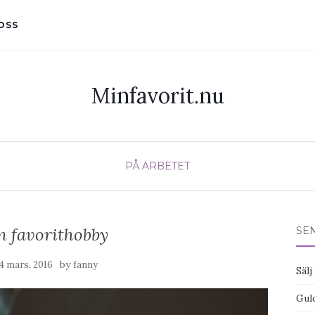
OSS
Minfavorit.nu
PÅ ARBETET
n favorithobby
SE
by
4 mars, 2016
fanny
Säl
Gul