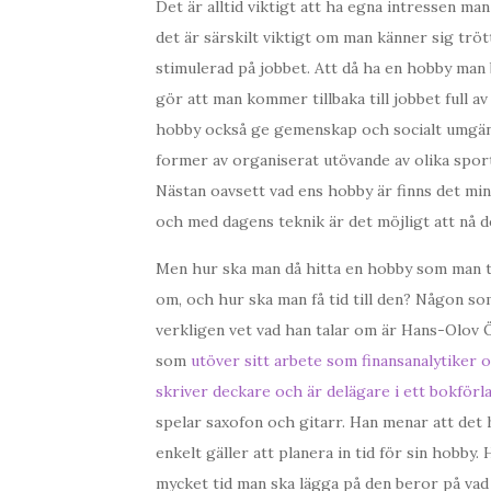
Det är alltid viktigt att ha egna intressen ma
det är särskilt viktigt om man känner sig trött 
stimulerad på jobbet. Att då ha en hobby man b
gör att man kommer tillbaka till jobbet full av
hobby också ge gemenskap och socialt umgäng
former av organiserat utövande av olika spor
Nästan oavsett vad ens hobby är finns det min
och med dagens teknik är det möjligt att nå d
Men hur ska man då hitta en hobby som man 
om, och hur ska man få tid till den? Någon s
verkligen vet vad han talar om är Hans-Olov 
som
utöver sitt arbete som finansanalytiker 
skriver deckare och är delägare i ett bokförl
spelar saxofon och gitarr. Han menar att det 
enkelt gäller att planera in tid för sin hobby. 
mycket tid man ska lägga på den beror på vad