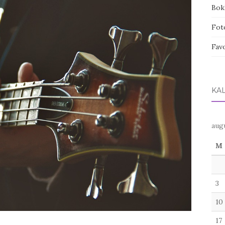
Bokh
Fot
Favo
KA
aug
M
3
10
17